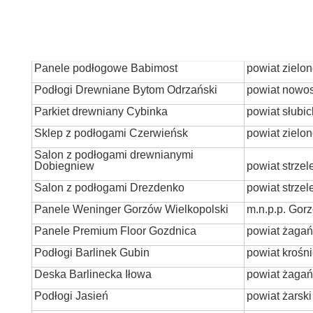
Panele podłogowe Babimost
powiat zielon
Podłogi Drewniane Bytom Odrzański
powiat nowos
Parkiet drewniany Cybinka
powiat słubic
Sklep z podłogami Czerwieńsk
powiat zielon
Salon z podłogami drewnianymi
Dobiegniew
powiat strze
Salon z podłogami Drezdenko
powiat strze
Panele Weninger Gorzów Wielkopolski
m.n.p.p. Gor
Panele Premium Floor Gozdnica
powiat żagań
Podłogi Barlinek Gubin
powiat krośn
Deska Barlinecka Iłowa
powiat żagań
Podłogi Jasień
powiat żarski