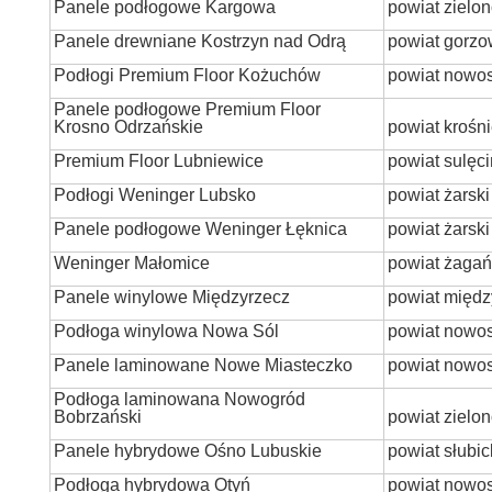
Panele podłogowe Kargowa
powiat zielon
Panele drewniane Kostrzyn nad Odrą
powiat gorzo
Podłogi Premium Floor Kożuchów
powiat nowos
Panele podłogowe Premium Floor
Krosno Odrzańskie
powiat krośn
Premium Floor Lubniewice
powiat sulęci
Podłogi Weninger Lubsko
powiat żarski
Panele podłogowe Weninger Łęknica
powiat żarski
Weninger Małomice
powiat żagań
Panele winylowe Międzyrzecz
powiat międz
Podłoga winylowa Nowa Sól
powiat nowos
Panele laminowane Nowe Miasteczko
powiat nowos
Podłoga laminowana Nowogród
Bobrzański
powiat zielon
Panele hybrydowe Ośno Lubuskie
powiat słubic
Podłoga hybrydowa Otyń
powiat nowos