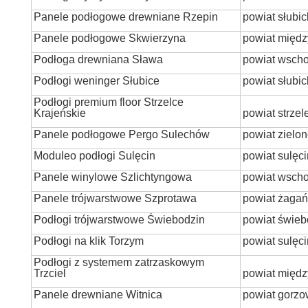
Panele podłogowe drewniane Rzepin
powiat słubic
Panele podłogowe Skwierzyna
powiat międz
Podłoga drewniana Sława
powiat wsch
Podłogi weninger Słubice
powiat słubic
Podłogi premium floor Strzelce
Krajeńskie
powiat strze
Panele podłogowe Pergo Sulechów
powiat zielon
Moduleo podłogi Sulęcin
powiat sulęci
Panele winylowe Szlichtyngowa
powiat wsch
Panele trójwarstwowe Szprotawa
powiat żagań
Podłogi trójwarstwowe Świebodzin
powiat świeb
Podłogi na klik Torzym
powiat sulęci
Podłogi z systemem zatrzaskowym
Trzciel
powiat międz
Panele drewniane Witnica
powiat gorzo